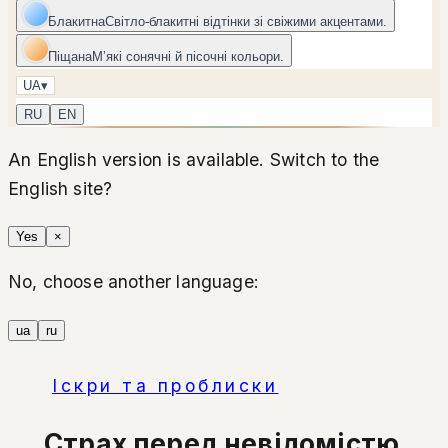
Блакитна
Світло-блакитні відтінки зі свіжими акцентами.
Піщана
Мʼякі сонячні й пісочні кольори.
UA
▾
RU
EN
An English version is available. Switch to the
English site?
Yes
×
No, choose another language:
ua
ru
Іскри та проблиски
Страх перед невідомістю