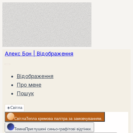
Алекс Бон | Відображення
Відображення
Про мене
Пошук
☀️
Світла
Світла
Тепла кремова палітра за замовчуванням.
Темна
Приглушені синьо-графітові відтінки.