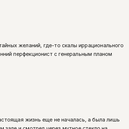
айных желаний, где-то скалы иррационального
енний перфекционист с генеральным планом
 настоящая жизнь еще не началась, а была лишь
м зале и смотрел через мутное стекло на