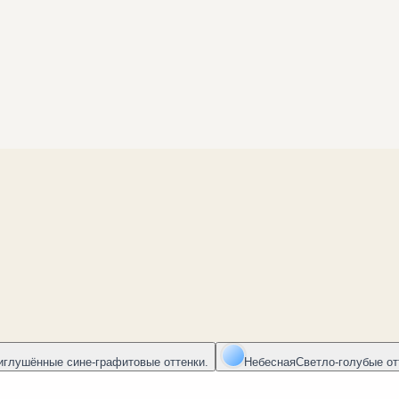
иглушённые сине-графитовые оттенки.
Небесная
Светло-голубые от