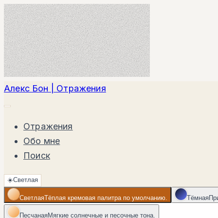
Алекс Бон | Отражения
Отражения
Обо мне
Поиск
☀️
Светлая
Светлая
Тёплая кремовая палитра по умолчанию.
Тёмная
Пр
Песчаная
Мягкие солнечные и песочные тона.