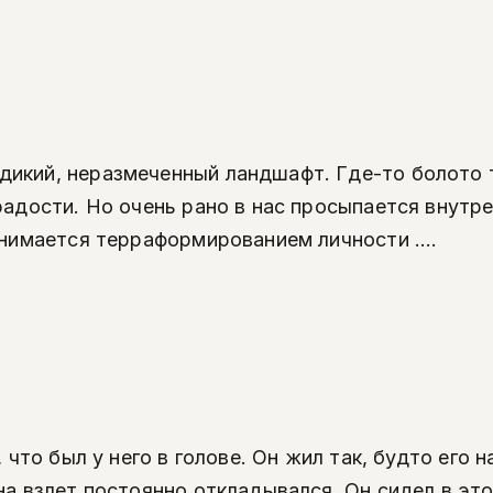
икий, неразмеченный ландшафт. Где-то болото т
радости. Но очень рано в нас просыпается внутр
анимается терраформированием личности ....
, что был у него в голове. Он жил так, будто его
на взлет постоянно откладывался. Он сидел в это