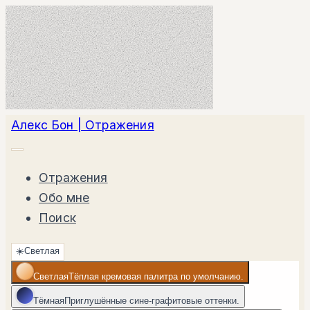
Алекс Бон | Отражения
Отражения
Обо мне
Поиск
☀️
Светлая
Светлая
Тёплая кремовая палитра по умолчанию.
Тёмная
Приглушённые сине-графитовые оттенки.