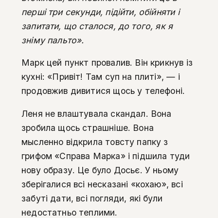
перші три секунди, підійти, обійняти і
запитати, що сталося, до того, як я
зніму пальто».
Марк цей пункт провалив. Він крикнув із
кухні: «Привіт! Там суп на плиті», — і
продовжив дивитися щось у телефоні.
Леня не влаштувала скандал. Вона
зробила щось страшніше. Вона
мысленно відкрила товсту папку з
грифом «Справа Марка» і підшила туди
нову образу. Це було Досьє. У ньому
зберігалися всі несказані «кохаю», всі
забуті дати, всі погляди, які були
недостатньо теплими.