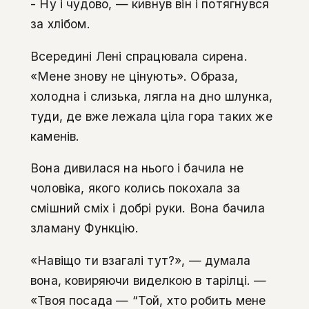
- Ну і чудово, — кивнув він і потягнувся
за хлібом.
Всередині Лені спрацювала сирена.
«Мене знову не цінують». Образа,
холодна і слизька, лягла на дно шлунка,
туди, де вже лежала ціла гора таких же
каменів.
Вона дивилася на нього і бачила не
чоловіка, якого колись покохала за
смішний сміх і добрі руки. Вона бачила
зламану Функцію.
«Навіщо ти взагалі тут?», — думала
вона, ковиряючи виделкою в тарілці. —
«Твоя посада — “Той, хто робить мене