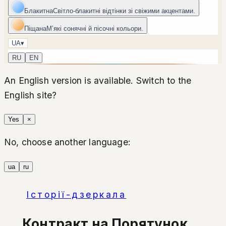
Блакитна
Світло-блакитні відтінки зі свіжими акцентами.
Піщана
Мʼякі сонячні й пісочні кольори.
UA
▾
RU
EN
An English version is available. Switch to the
English site?
Yes
×
No, choose another language:
ua
ru
Історії-дзеркала
Контракт на Порятунок