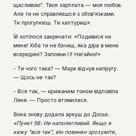
щасливою”. Твоя зарплата — моя любов.
Але ти не справляєшся з обов’язками.
Ти прогулюєш. Ти халтуриш».
Їй хотілося закричати: «Подивися на
мене! Хіба ти не бачиш, яка діра в мене
всередині? Заповни її! Негайно!»
- Ти чого така? — Марк відчув напругу.
— Щось не так?
- Все так, — крижаним тоном відповіла
Леня. — Просто втомилася.
Вона знову додала аркуш до Досьє.
«Пункт 56: Не наполегливий. Якщо я
кажу “все так”, він повинен зрозуміти,