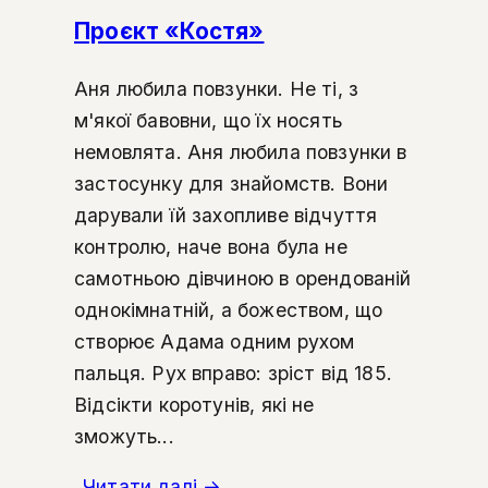
Проєкт «Костя»
Аня любила повзунки. Не ті, з
м'якої бавовни, що їх носять
немовлята. Аня любила повзунки в
застосунку для знайомств. Вони
дарували їй захопливе відчуття
контролю, наче вона була не
самотньою дівчиною в орендованій
однокімнатній, а божеством, що
створює Адама одним рухом
пальця. Рух вправо: зріст від 185.
Відсікти коротунів, які не
зможуть...
Читати далі
→