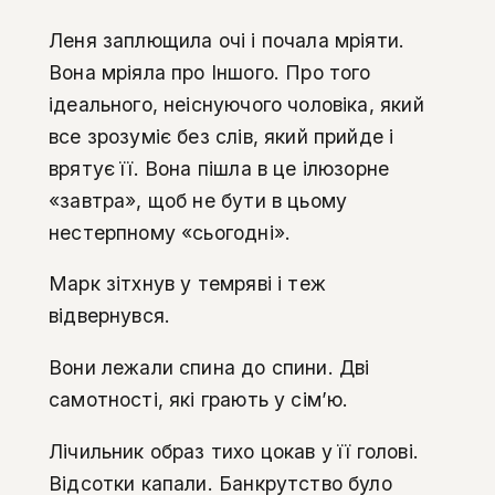
Леня заплющила очі і почала мріяти.
Вона мріяла про Іншого. Про того
ідеального, неіснуючого чоловіка, який
все зрозуміє без слів, який прийде і
врятує її. Вона пішла в це ілюзорне
«завтра», щоб не бути в цьому
нестерпному «сьогодні».
Марк зітхнув у темряві і теж
відвернувся.
Вони лежали спина до спини. Дві
самотності, які грають у сім’ю.
Лічильник образ тихо цокав у її голові.
Відсотки капали. Банкрутство було