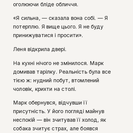
оголюючи бліде обличчя.
«Я сильна, — сказала вона собі. — Я
потерплю. Я вище цього. Я не буду
принижуватися і просити».
Леня відкрила двері.
На кухні нічого не змінилося. Марк
домивав тарілку. Реальність була все
тією ж: нудний побут, втомлений
чоловік, крихти на столі.
Марк обернувся, відчувши її
присутність. У його погляді майнув
неспокій — він зчитував її холод, як
собака зчитує страх, але боявся