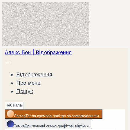
Алекс Бон | Відображення
Відображення
Про мене
Пошук
☀️
Світла
Світла
Тепла кремова палітра за замовчуванням.
Темна
Приглушені синьо-графітові відтінки.