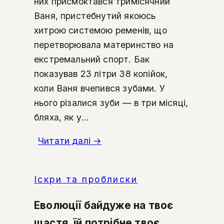
них присмоктався тримісячний
Ваня, пристебнутий якоюсь
хитрою системою ременів, що
перетворювала материнство на
екстремальний спорт. Бак
показував 23 літри 38 копійок,
коли Ваня вчепився зубами. У
нього різалися зуби — в три місяці,
бляха, як у...
Читати далі
→
Іскри та проблиски
Еволюції байдуже на твоє
щастя, їй потрібне твоє