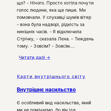
що? - Нічого. Просто хотіла почути
голос людини, яка ще пише. Ми
помовчали. У слухавці шумів вітер
- вона була надворі, рідкість за
нинішніх часів. - Я відключила
Стрічку, - сказала Лєна. - Тиждень
тому. - Зовсім? - Зовсім....
Читати далі
→
Карти внутрішнього світу
Внутрішнє насильство
Є особливий вид насильства, який
ми не помічаємо, бо він іде