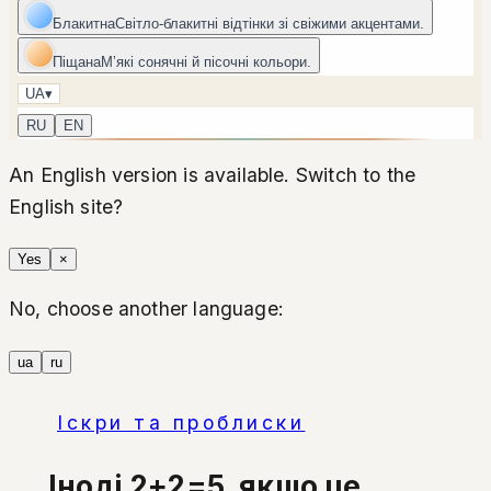
Блакитна
Світло-блакитні відтінки зі свіжими акцентами.
Піщана
Мʼякі сонячні й пісочні кольори.
UA
▾
RU
EN
An English version is available. Switch to the
English site?
Yes
×
No, choose another language:
ua
ru
Іскри та проблиски
Іноді 2+2=5, якщо це