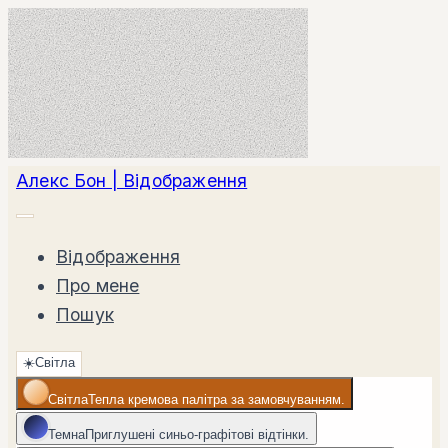
Алекс Бон | Відображення
Відображення
Про мене
Пошук
☀️
Світла
Світла
Тепла кремова палітра за замовчуванням.
Темна
Приглушені синьо-графітові відтінки.