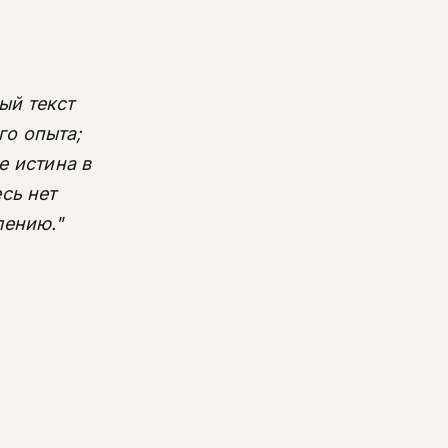
ый текст
го опыта;
е истина в
сь нет
лению."