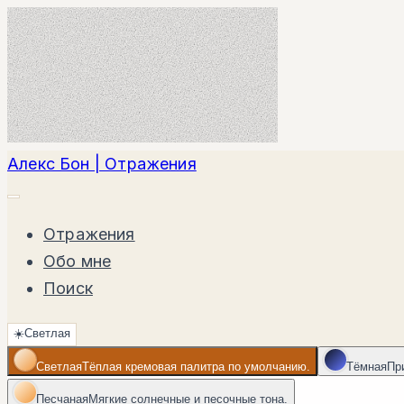
Алекс Бон | Отражения
Отражения
Обо мне
Поиск
☀️
Светлая
Светлая
Тёплая кремовая палитра по умолчанию.
Тёмная
Пр
Песчаная
Мягкие солнечные и песочные тона.