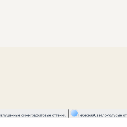
иглушённые сине-графитовые оттенки.
Небесная
Светло-голубые от