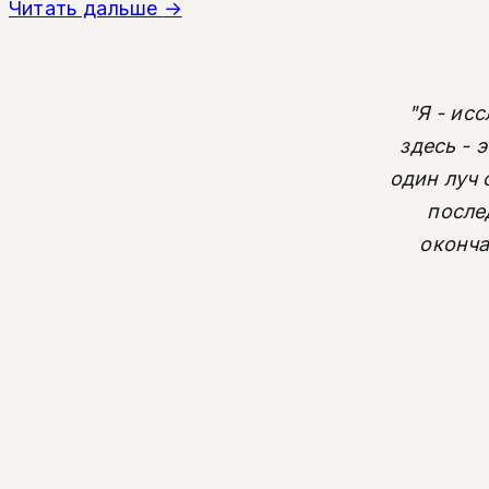
Читать дальше
→
"Я - ис
здесь - 
один луч 
после
оконча