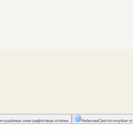
иглушённые сине-графитовые оттенки.
Небесная
Светло-голубые от