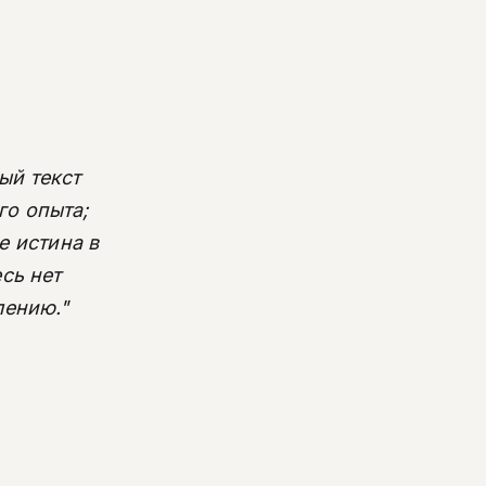
ый текст
го опыта;
е истина в
сь нет
лению."