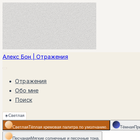
Алекс Бон | Отражения
Отражения
Обо мне
Поиск
☀️
Светлая
Светлая
Тёплая кремовая палитра по умолчанию.
Тёмная
Пр
Песчаная
Мягкие солнечные и песочные тона.