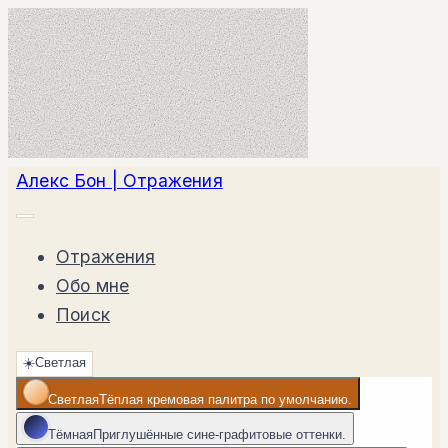
Алекс Бон | Отражения
Отражения
Обо мне
Поиск
☀️
Светлая
Светлая
Тёплая кремовая палитра по умолчанию.
Тёмная
Приглушённые сине-графитовые оттенки.