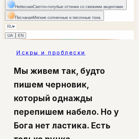
Небесная
Светло-голубые оттенки со свежими акцентами.
Песчаная
Мягкие солнечные и песочные тона.
RU
▾
UA
EN
Искры и проблески
Мы живем так, будто
пишем черновик,
который однажды
перепишем набело. Но у
Бога нет ластика. Есть