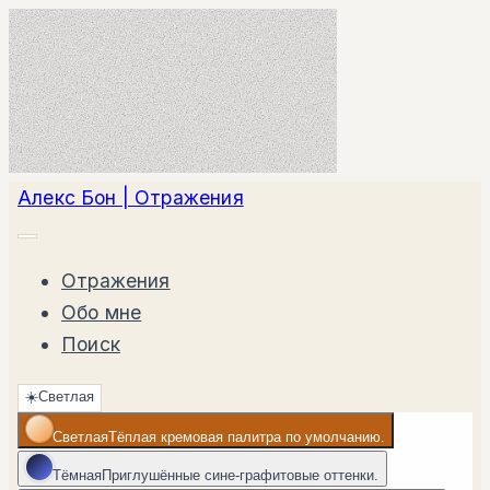
Алекс Бон | Отражения
Отражения
Обо мне
Поиск
☀️
Светлая
Светлая
Тёплая кремовая палитра по умолчанию.
Тёмная
Приглушённые сине-графитовые оттенки.